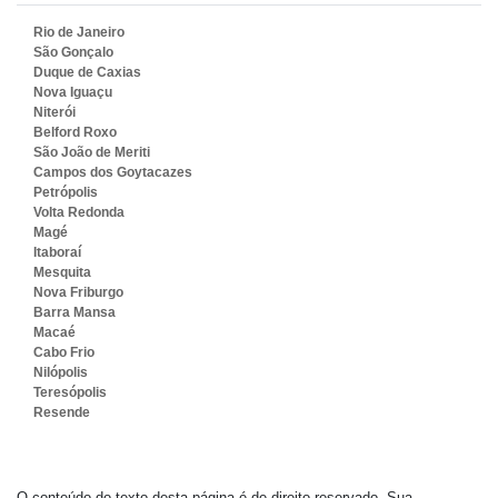
Rio de Janeiro
São Gonçalo
Duque de Caxias
Nova Iguaçu
Niterói
Belford Roxo
São João de Meriti
Campos dos Goytacazes
Petrópolis
Volta Redonda
Magé
Itaboraí
Mesquita
Nova Friburgo
Barra Mansa
Macaé
Cabo Frio
Nilópolis
Teresópolis
Resende
O conteúdo do texto desta página é de direito reservado. Sua