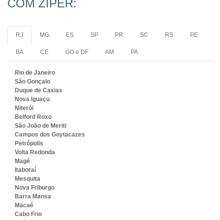
COM ZÍPER:
RJ
MG
ES
SP
PR
SC
RS
PE
BA
CE
GO e DF
AM
PA
Rio de Janeiro
São Gonçalo
Duque de Caxias
Nova Iguaçu
Niterói
Belford Roxo
São João de Meriti
Campos dos Goytacazes
Petrópolis
Volta Redonda
Magé
Itaboraí
Mesquita
Nova Friburgo
Barra Mansa
Macaé
Cabo Frio