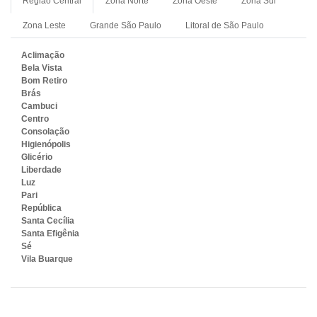
Região Central
Zona Norte
Zona Oeste
Zona Sul
Zona Leste
Grande São Paulo
Litoral de São Paulo
Aclimação
Bela Vista
Bom Retiro
Brás
Cambuci
Centro
Consolação
Higienópolis
Glicério
Liberdade
Luz
Pari
República
Santa Cecília
Santa Efigênia
Sé
Vila Buarque