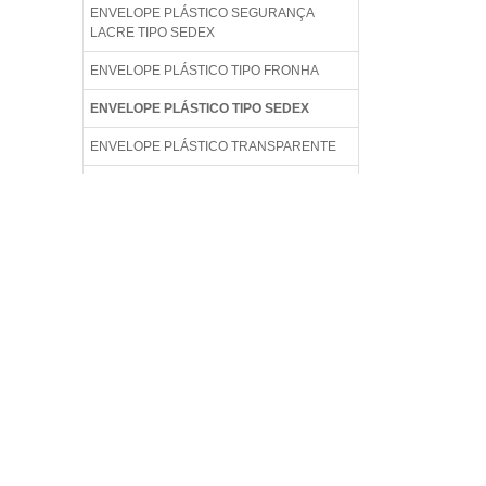
ENVELOPE PLÁSTICO SEGURANÇA
LACRE TIPO SEDEX
ENVELOPE PLÁSTICO TIPO FRONHA
ENVELOPE PLÁSTICO TIPO SEDEX
ENVELOPE PLÁSTICO TRANSPARENTE
ENVELOPE PLÁSTICO TRANSPARENTE
COM ABA ADESIVA
ENVELOPE PLÁSTICO VAI E VEM
ENVELOPE SACO BRANCO
ENVELOPE SACO PLÁSTICO
ENVELOPE SACO TAMANHO
ENVELOPE SEDEX PLÁSTICO
ENVELOPE SEGURANÇA
ENVELOPE SEGURANÇA