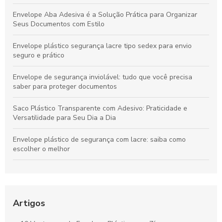
Envelope Aba Adesiva é a Solução Prática para Organizar
Seus Documentos com Estilo
Envelope plástico segurança lacre tipo sedex para envio
seguro e prático
Envelope de segurança inviolável: tudo que você precisa
saber para proteger documentos
Saco Plástico Transparente com Adesivo: Praticidade e
Versatilidade para Seu Dia a Dia
Envelope plástico de segurança com lacre: saiba como
escolher o melhor
Envelope plástico com lacre de segurança para proteção
eficaz
Envelope Adesivado é a Solução Prática para Organizar e
Artigos
Proteger Seus Documentos