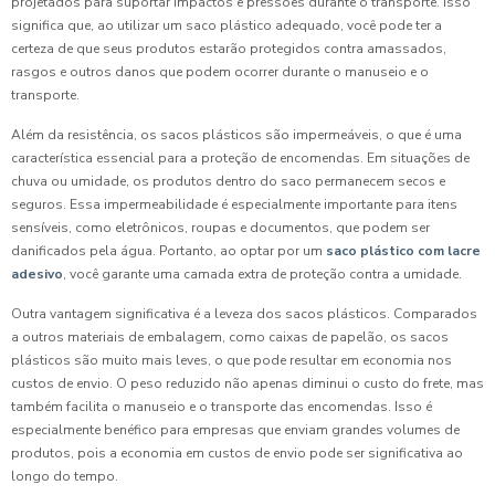
projetados para suportar impactos e pressões durante o transporte. Isso
significa que, ao utilizar um saco plástico adequado, você pode ter a
certeza de que seus produtos estarão protegidos contra amassados,
rasgos e outros danos que podem ocorrer durante o manuseio e o
transporte.
Além da resistência, os sacos plásticos são impermeáveis, o que é uma
característica essencial para a proteção de encomendas. Em situações de
chuva ou umidade, os produtos dentro do saco permanecem secos e
seguros. Essa impermeabilidade é especialmente importante para itens
sensíveis, como eletrônicos, roupas e documentos, que podem ser
danificados pela água. Portanto, ao optar por um
saco plástico com lacre
adesivo
, você garante uma camada extra de proteção contra a umidade.
Outra vantagem significativa é a leveza dos sacos plásticos. Comparados
a outros materiais de embalagem, como caixas de papelão, os sacos
plásticos são muito mais leves, o que pode resultar em economia nos
custos de envio. O peso reduzido não apenas diminui o custo do frete, mas
também facilita o manuseio e o transporte das encomendas. Isso é
especialmente benéfico para empresas que enviam grandes volumes de
produtos, pois a economia em custos de envio pode ser significativa ao
longo do tempo.