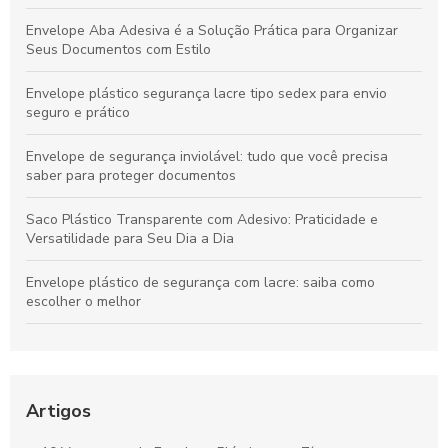
Envelope Aba Adesiva é a Solução Prática para Organizar
Seus Documentos com Estilo
Envelope plástico segurança lacre tipo sedex para envio
seguro e prático
Envelope de segurança inviolável: tudo que você precisa
saber para proteger documentos
Saco Plástico Transparente com Adesivo: Praticidade e
Versatilidade para Seu Dia a Dia
Envelope plástico de segurança com lacre: saiba como
escolher o melhor
Envelope plástico com lacre de segurança para proteção
eficaz
Envelope Adesivado é a Solução Prática para Organizar e
Artigos
Proteger Seus Documentos